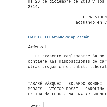
de 20 de diciembre de 2013 y los 
2014;

                      EL PRESIDENTE DE LA REPÚBLICA

                    a
CAPITULO I. Ambito de aplicación.
Artículo 1
   La presente reglamentación se aplica a toda relación de trabajo, tanto en el sector público como privado y 
contiene las disposiciones de car
TABARÉ VÁZQUEZ - EDUARDO BONOMI -
MORAES - VÍCTOR ROSSI - CAROLINA 
Ayuda