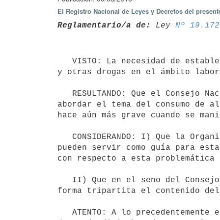
El Registro Nacional de Leyes y Decretos del presen
Reglamentario/a de:
 Ley 
Nº 19.172
   VISTO: La necesidad de establecer un procedimiento de actuación en materia de consumo de alcohol, cannabis 
y otras drogas en el ámbito labor
   RESULTANDO: Que el Consejo Nacional de Salud y Seguridad en el Trabajo (CONASSAT) ha considerado importante 
abordar el tema del consumo de al
hace aún más grave cuando se mani
   CONSIDERANDO: I) Que la Organización Internacional del Trabajo (OIT) ya ha establecido recomendaciones que 
pueden servir como guía para esta
con respecto a esta problemática 
   II) Que en el seno del Consejo Nacional de Salud y Seguridad en el Trabajo (CONASSAT), se ha consensuado en 
forma tripartita el contenido del
   ATENTO: A lo precedentemente expuesto y a lo dispuesto por las leyes 5.032 de 21 de julio de 1914 y 19.172 