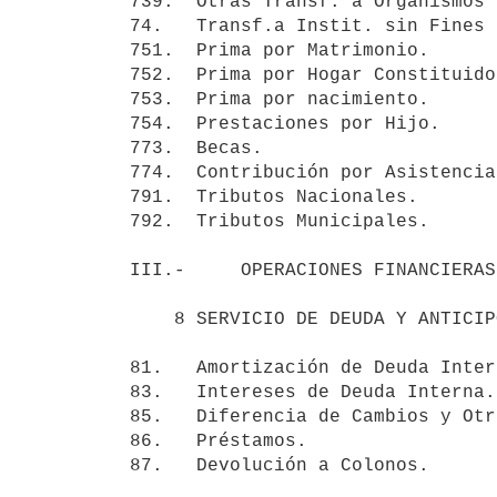
739.  Otras Transf. a Organismos 
74.   Transf.a Instit. sin Fines 
751.  Prima por Matrimonio.      
752.  Prima por Hogar Constituido
753.  Prima por nacimiento.      
754.  Prestaciones por Hijo.     
773.  Becas.                     
774.  Contribución por Asistencia
791.  Tributos Nacionales.       
792.  Tributos Municipales.      
III.-     OPERACIONES FINANCIERAS
    8 SERVICIO DE DEUDA Y ANTICIPOS.                             6.960.354

81.   Amortización de Deuda Inter
83.   Intereses de Deuda Interna.
85.   Diferencia de Cambios y Otr
86.   Préstamos.                 
87.   Devolución a Colonos.      