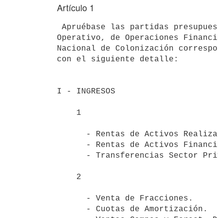
Artículo 1
 Apruébase las partidas presupuestales correspondientes al Presupuesto 

Operativo, de Operaciones Financi
Nacional de Colonización correspo
con el siguiente detalle:  

                                          
I - INGRESOS                     
    1                                                           45.007.024

      - Rentas de Activos Realizables.            38.732.180 

      - Rentas de Activos Financieros.             5.190.664 

      - Transferencias Sector Privado.             1.084.180 

    2                                                           30.287.771

      - Venta de Fracciones.                       6.400.000 

      - Cuotas de Amortización.                    1.318.446 
