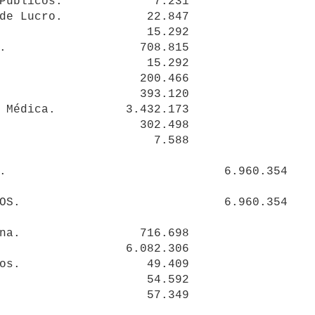
Publicos.             7.231 

de Lucro.            22.847 

                     15.292 

.                   708.815 

                     15.292 

                    200.466

                    393.120 

 Médica.          3.432.173 

                    302.498 

                      7.588 

.                               6.960.354

na.                 716.698

                  6.082.306 

os.                  49.409 

                     54.592 

                     57.349 
