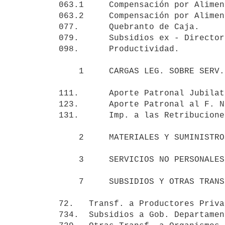
063.1     Compensación por Alimen
063.2     Compensación por Alimen
077.      Quebranto de Caja.     
079.      Subsidios ex - Director
098.      Productividad.         
    1     CARGAS LEG. SOBRE SERV. PERSONALES                    10.574.567

111.      Aporte Patronal Jubilat
123.      Aporte Patronal al F. N
131.      Imp. a las Retribucione
    2     MATERIALES Y SUMINISTROS                               1.603.361

    3     SERVICIOS NO PERSONALES                                7.044.927

    7     SUBSIDIOS Y OTRAS TRANSFERENCIAS.                      5.219.564

72.   Transf. a Productores Priva
734.  Subsidios a Gob. Departamen