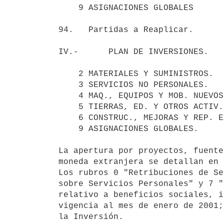
    9 ASIGNACIONES GLOBALES                                        259.449

94.   Partidas a Reaplicar.      
IV.-      PLAN DE INVERSIONES.   
    2 MATERIALES Y SUMINISTROS.                    1.447.700 

    3 SERVICIOS NO PERSONALES.                     3.434.200 

    4 MAQ., EQUIPOS Y MOB. NUEVOS.                 2.254.100

    5 TIERRAS, ED. Y OTROS ACTIV. PREEXIST.        1.372.200 

    6 CONSTRUC., MEJORAS Y REP. EXTRAORD.          3.740.200 

    9 ASIGNACIONES GLOBALES.                         146.400 

La apertura por proyectos, fuente
moneda extranjera se detallan en 
Los rubros 0 "Retribuciones de Se
sobre Servicios Personales" y 7 "
relativo a beneficios sociales, i
vigencia al mes de enero de 2001;
la Inversión.
