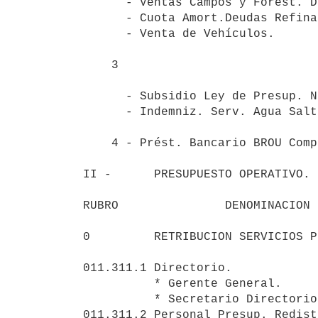
      - Ventas Campos y Forest. Desafect.         17.792.000 

      - Cuota Amort.Deudas Refinanc.               3.855.725 

      - Venta de Vehículos.                          921.600 

    3                                                           14.310.690

      - Subsidio Ley de Presup. Nacional.                  0 

      - Indemniz. Serv. Agua Salto Grande.        14.310.690             0

    4 - Prést. Bancario BROU Compra Tierra.                0  

II -      PRESUPUESTO OPERATIVO. 
RUBRO               DENOMINACION

0         RETRIBUCION SERVICIOS P
011.311.1 Directorio.            
          * Gerente General.                         388.968 

          * Secretario Directorio.                   327.552 

011.311.2 Personal Presup. Redist