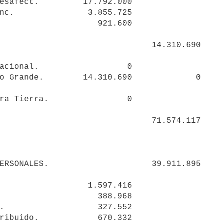
                               71.574.117

ERSONALES.                     39.911.895

                  1.597.416 

ribuido.            670.332 
