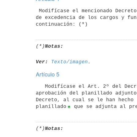
 Modifícase el mencionado Decreto, en cuanto a agregar las declaraciones

de excedencia de los cargos y fun
(*)
Notas:
Ver:
Texto/imagen
Artículo 5
   Modifícase el Art. 2º del Decreto mencionado en el Visto en cuanto a la

aprobación del planillado adjunto
Decreto, al cual se le han hecho 
planillado
 que se adjunta al pr
(*)
Notas: