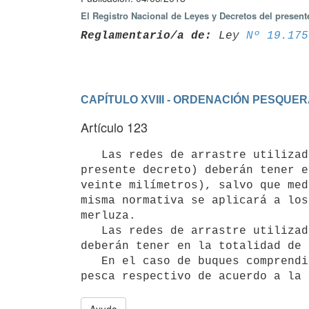
El Registro Nacional de Leyes y Decretos del presen
Reglamentario/a de:
 Ley 
Nº 19.175
CAPÍTULO XVIII - ORDENACIÓN PESQUE
Artículo 123
   Las redes de arrastre utilizadas por los buques pesqueros comprendidos en la Categoría A (Artículo 30 del 
presente decreto) deberán tener e
veinte milímetros), salvo que med
misma normativa se aplicará a los
merluza.

   Las redes de arrastre utilizadas por los buques comprendidos en la Categoría B del mencionado artículo, 
deberán tener en la totalidad de 
   En el caso de buques comprendidos en la Categoría C la dimensión de malla se especificará en el permiso de 