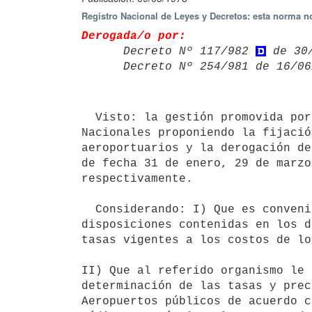
Registro Nacional de Leyes y Decretos: esta norma no
Derogada/o por:

      Decreto Nº 117/982 
 de 30
      Decreto Nº 254/981 de 16
  Visto: la gestión promovida por la Dirección General de Aeropuertos

Nacionales proponiendo la fijació
aeroportuarios y la derogación de
de fecha 31 de enero, 29 de marzo
respectivamente.

  Considerando: I) Que es conveniente ordenar en un solo texto las

disposiciones contenidas en los d
tasas vigentes a los costos de lo
II) Que al referido organismo le 
determinación de las tasas y prec
Aeropuertos públicos de acuerdo c