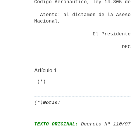
Código Aeronáutico, ley 14.305 de
  Atento: al dictamen de la Asesoría Letrada del Ministerio de Defensa

Nacional,

                    El Presidente de la República

Artículo 1
(*)
Notas:
TEXTO ORIGINAL:
 Decreto Nº 110/97