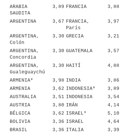
ARABIA 
3,89
FRANCIA
3,88
SAUDITA
ARGENTINA
3,67
FRANCIA, 
3,97
París
ARGENTINA, 
3,30
GRECIA
3,21
Colón
ARGENTINA, 
3,30
GUATEMALA
3,57
Concordia
ARGENTINA, 
3,30
HAITÍ
4,88
Gualeguaychú
ARMENIA*
3,98
INDIA
3,86
ARMENIA
3,62
INDONESIA*
3,89
AUSTRALIA
3,51
INDONESIA
3,54
AUSTRIA
3,80
IRÁN
4,14
BÉLGICA
3,62
ISRAEL*
5,10
BOLIVIA
3,36
ISRAEL
4,64
BRASIL
3,36
ITALIA
3,39