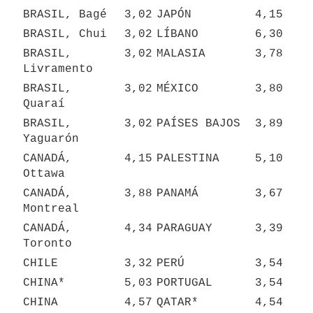
BRASIL, Bagé
3,02
JAPÓN
4,15
BRASIL, Chui
3,02
LÍBANO
6,30
BRASIL, 
3,02
MALASIA
3,78
Livramento
BRASIL, 
3,02
MÉXICO
3,80
Quaraí
BRASIL, 
3,02
PAÍSES BAJOS
3,89
Yaguarón
CANADÁ, 
4,15
PALESTINA
5,10
Ottawa
CANADÁ, 
3,88
PANAMÁ
3,67
Montreal
CANADÁ, 
4,34
PARAGUAY
3,39
Toronto
CHILE
3,32
PERÚ
3,54
CHINA*
5,03
PORTUGAL
3,54
CHINA
4,57
QATAR*
4,54