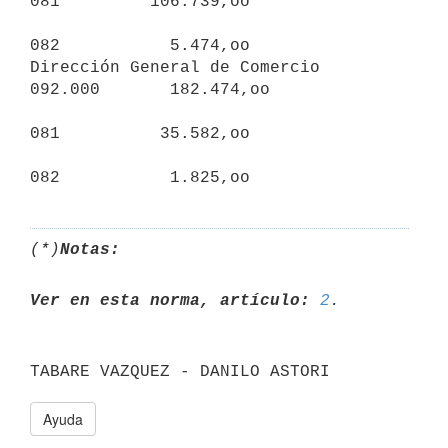
081         106.739,oo

082           5.474,oo

Dirección General de Comercio           
092.000       182.474,oo

081          35.582,oo

(*)
Notas:
Ver en esta norma, artículo:
2
Ayuda