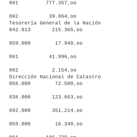
081         777.357,oo

082          39.864,oo

Tesorería General de la Nación          
042.013       215.365,oo

059.000        17.940,oo

081          41.996,oo

082           2.154,oo

Dirección Nacional de Catastro          
058.000        72.500,oo

038.000       123.663,oo

092.000       351,214,oo

059.000        16.340,oo
