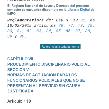
El Registro Nacional de Leyes y Decretos del presente
semestre se encuentra disponible en la
Librería Digital
de
IMPO.
Reglamentario/a de:
 Ley Nº 19.315 de 
18/02/2015 artículos 
76
, 
77
, 
78
, 
79
80
, 
81
, 
82
, 
83
, 
84
, 
85
, 
86
, 
87
, 
88
, 
89
 y 
90
Referencias a toda la norma
CAPÍTULO VII

PROCEDIMIENTO DISCIPLINARIO POLICIAL
SECCIÓN V

NORMAS DE ACTUACIÓN PARA LOS 
FUNCIONARIOS POLICIALES QUE NO SE 
PRESENTAN AL SERVICIO SIN CAUSA 
JUSTIFICADA
Artículo 119