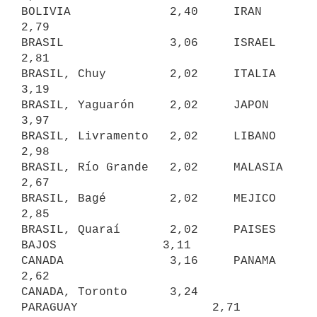
BOLIVIA              2,40     IRAN                       
2,79

BRASIL               3,06     ISRAEL                     
2,81

BRASIL, Chuy         2,02     ITALIA                     
3,19

BRASIL, Yaguarón     2,02     JAPON                      
3,97

BRASIL, Livramento   2,02     LIBANO                     
2,98

BRASIL, Río Grande   2,02     MALASIA                    
2,67

BRASIL, Bagé         2,02     MEJICO                     
2,85

BRASIL, Quaraí       2,02     PAISES 
BAJOS               3,11

CANADA               3,16     PANAMA                     
2,62

CANADA, Toronto      3,24     
PARAGUAY                   2,71
