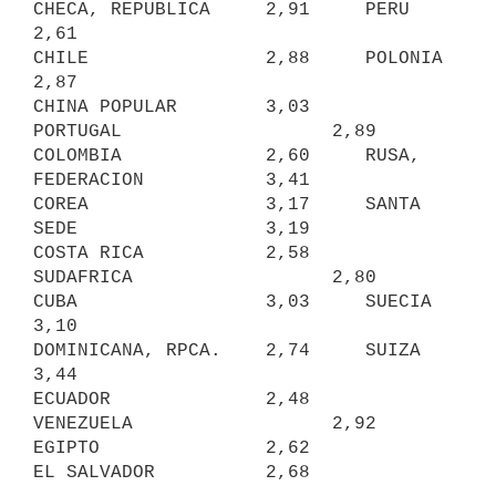
CHECA, REPUBLICA     2,91     PERU                       
2,61

CHILE                2,88     POLONIA                    
2,87

CHINA POPULAR        3,03     
PORTUGAL                   2,89

COLOMBIA             2,60     RUSA, 
FEDERACION           3,41

COREA                3,17     SANTA 
SEDE                 3,19

COSTA RICA           2,58     
SUDAFRICA                  2,80

CUBA                 3,03     SUECIA                     
3,10

DOMINICANA, RPCA.    2,74     SUIZA                      
3,44

ECUADOR              2,48     
VENEZUELA                  2,92

EGIPTO               2,62
