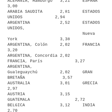
ALEMANIA, Hamburgo   3,21     ESPAÑA                     
3,00

ARABIA SAUDITA       2,81     ESTADOS 
UNIDOS             2,94

ARGENTINA            2,52     ESTADOS 
UNIDOS, 

                              Nueva 
York                 3,38

ARGENTINA, Colón     2,02     FRANCIA                    
3,20

ARGENTINA, Concordia 2,02     
FRANCIA, París             3,27

ARGENTINA, 

Gualeguaychú         2,02     GRAN 
BRETAÑA               3,57

AUSTRALIA            3,01     GRECIA                     
2,97

AUSTRIA              3,15     
GUATEMALA                  2,72

BELGICA              3,12     INDIA                      
2,70
