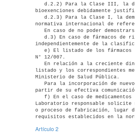
   d.2.2) Para la Clase III, la demostración de intercambiabilidad debe realizarse "IN VIVO" pudiendo existir 
bioexenciones debidamente justifi
   d.2.3) Para la Clase I, la demostración de intercambiabilidad puede realizarse "IN VITRO", de acuerdo a 
normativa internacional de refere
   En caso de no poder demostrarse "IN VITRO", deberá realizarse el estudio "IN VIVO". 

   d.3) En caso de fármacos de riesgo sanitario bajo, no será necesaria la demostración de intercambiabilidad 
independientemente de la clasific
   e) El listado de los fármacos con prioridad a ser evaluados se detalla en el Anexo III del citado Decreto 
N° 12/007. 

   En relación a la creciente dinámica que se plantea en esta temática, las sucesivas actualizaciones de este 
listado y los correspondientes me
Ministerio de Salud Pública. 

   Para la incorporación de nuevos fármacos, se establecerá un plazo de transición correspondiente, contado a 
partir de su efectiva comunicación
   f) En el caso de medicamentos que hayan demostrado intercambiabilidad "IN VIVO" o "IN VITRO" y el 
Laboratorio responsable solicite 
o proceso de fabricación, lugar d
Artículo 2