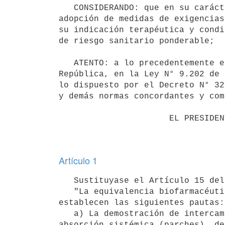
   CONSIDERANDO: que en su carácter rector, corresponde al Ministerio de Salud Pública continuar con la 
adopción de medidas de exigencias
su indicación terapéutica y condi
de riesgo sanitario ponderable; 

   ATENTO: a lo precedentemente expuesto, lo establecido por los Artículos 44 y 72 de la Constitución de la 
República, en la Ley N° 9.202 de 
lo dispuesto por el Decreto N° 32
y demás normas concordantes y com
                      EL PRESIDENTE DE LA REPÚBLICA

Artículo 1
   Sustituyase el Artículo 15 del Decreto N° 12/007 de 12 de enero de 2007, por el siguiente texto: 

   "La equivalencia biofarmacéutica deberá demostrarse "IN VIVO" o "IN VITRO" (bioexención). Para ello se 
establecen las siguientes pautas: 
   a) La demostración de intercambiabilidad de medicamentos no-orales y no-parenterales que actúan por 
absorción sistémica (parches), de