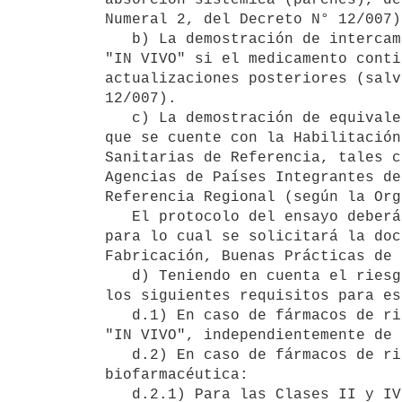
Numeral 2, del Decreto N° 12/007).
   b) La demostración de intercambiabilidad de medicamentos orales de liberación prolongada, deberá realizarse 
"IN VIVO" si el medicamento conti
actualizaciones posteriores (salv
12/007).

   c) La demostración de equivalencia biofarmacéutica podrá ser realizada en el país o fuera del país, siempre 
que se cuente con la Habilitación
Sanitarias de Referencia, tales c
Agencias de Países Integrantes de
Referencia Regional (según la Org
   El protocolo del ensayo deberá cumplir con la normativa nacional e internacional de referencia vigente, 
para lo cual se solicitará la doc
Fabricación, Buenas Prácticas de 
   d) Teniendo en cuenta el riesgo sanitario de los fármacos y su clasificación biofarmacéutica, se establecen 
los siguientes requisitos para es
   d.1) En caso de fármacos de riesgo sanitario alto, la demostración de intercambiabilidad debe realizarse 
"IN VIVO", independientemente de 
   d.2) En caso de fármacos de riesgo sanitario intermedio, se tiene en cuenta la clasificación 
biofarmacéutica: 

   d.2.1) Para las Clases II y IV la demostración de intercambiabilidad debe realizarse "IN VIVO". 
