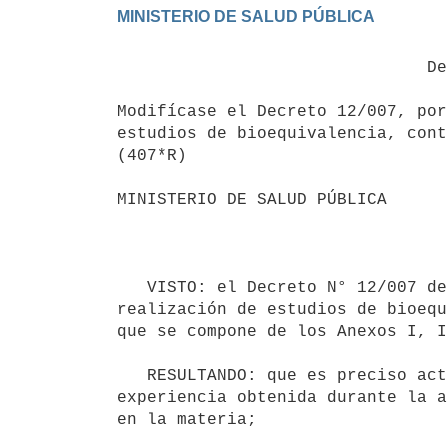
                               Decreto 87/016

Modifícase el Decreto 12/007, por
estudios de bioequivalencia, cont
(407*R)

MINISTERIO DE SALUD PÚBLICA

                                           Montevideo, 17
   VISTO: el Decreto N° 12/007 de 12 de enero de 2007, que aprueba las recomendaciones técnicas para la 
realización de estudios de bioequ
que se compone de los Anexos I, I
   RESULTANDO: que es preciso actualizar la normativa mencionada en función de las siguientes variables: a) la 
experiencia obtenida durante la a
en la materia; 
