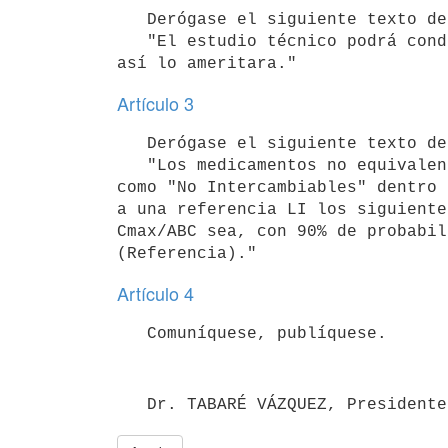
   Derógase el siguiente texto del Artículo 16 del Decreto N° 12/007: 

   "El estudio técnico podrá conducir a la autorización de registro de un medicamento "No Intercambiable" si 
Artículo 3
   Derógase el siguiente texto del Anexo I del Decreto N° 12/007: 

   "Los medicamentos no equivalentes con referencias LP, podrán solicitar autorización de comercialización 
como "No Intercambiables" dentro 
a una referencia LI los siguiente
Cmax/ABC sea, con 90% de probabil
Artículo 4