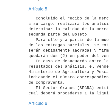
Artículo 5
   Concluido el recibo de la mercadería por el comprador, éste

a su cargo, realizará los análisi
determinar la calidad de la merca
segunda parte del Boleto.

   Para ello y a partir de la muestra de conjunto formada por las muestras

de las entregas parciales, se ext
serán debidamente lacradas y firm
quedarán dos (2) en poder del ven
   En caso de desacuerdo entre las partes en lo que respecta a los

resultados del análisis, el vende
Ministerio de Agricultura y Pesca
indicando el número correspondien
de compraventa.

   El Sector Granos (SEGRA) emitirá un certificado de calidad, en base al

Artículo 6