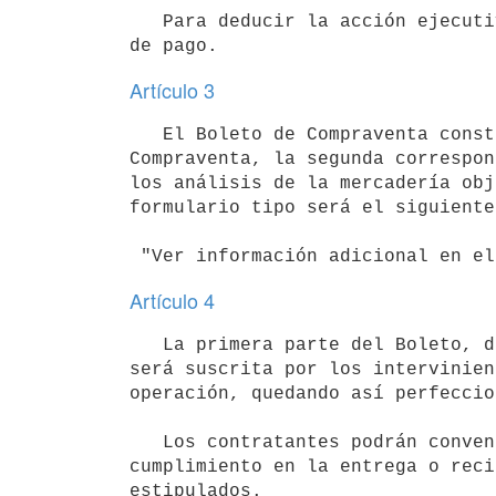
   Para deducir la acción ejecutiva no será necesaria la previa intimación

Artículo 3
   El Boleto de Compraventa constará de tres partes: la primera será la correspondiente al Contrato de 
Compraventa, la segunda correspon
los análisis de la mercadería obj
formulario tipo será el siguiente:
Artículo 4
   La primera parte del Boleto, deberá ser llenada en su totalidad y 

será suscrita por los intervinien
operación, quedando así perfeccio
   Los contratantes podrán convenir una multa para el caso de falta de

cumplimiento en la entrega o reci