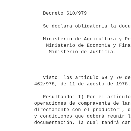
   Decreto 618/979

   Se declara obligatoria la documentación en operaciones de compra-venta de cereales y oleaginosos.

   Ministerio de Agricultura y Pesca.

    Ministerio de Economía y Finanzas.

     Ministerio de Justicia.

                                    Montevideo, 31 de octubre de 1979.                               
   Visto: los artículo 69 y 70 de la ley 13.695, de 24 de octubre de 1968 y el artículo 3º del decreto 
462/978, de 11 de agosto de 1978.

   Resultando: I) Por el artículo 69 de la citada ley se declara obligatoria la documentación de las 
operaciones de compraventa de lan
directamente con el productor", d
y condiciones que deberá reunir l
documentación, la cual tendrá car