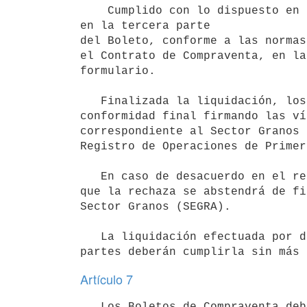
    Cumplido con lo dispuesto en el artículo anterior, se procederá a efectuar la liquidación de la operación 
en la tercera parte

del Boleto, conforme a las normas
el Contrato de Compraventa, en la
formulario.

   Finalizada la liquidación, los contratantes deberán prestar su

conformidad final firmando las ví
correspondiente al Sector Granos 
Registro de Operaciones de Primer
   En caso de desacuerdo en el resultado de la liquidación final, la parte

que la rechaza se abstendrá de fi
Sector Granos (SEGRA).

   La liquidación efectuada por dicho organismo será obligatoria y las

Artículo 7
   Los Boletos de Compraventa deberán adquirirse en el Sector Granos (SEGRA) del Ministerio de Agricultura y 