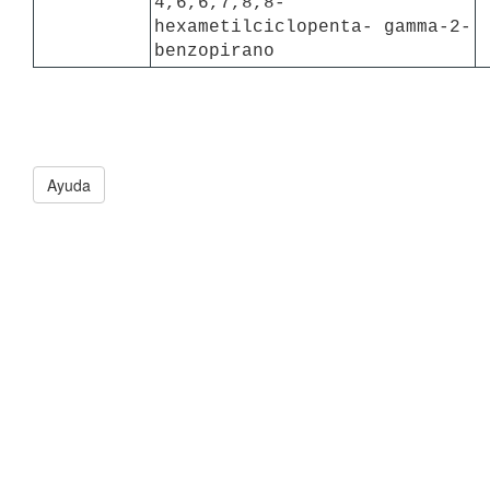
4,6,6,7,8,8- 
hexametilciclopenta- gamma-2-
benzopirano
Ayuda