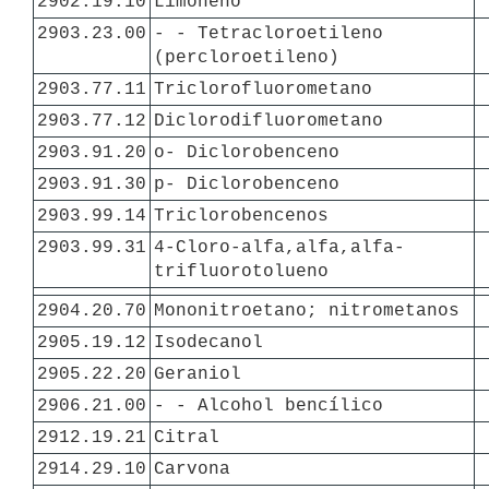
2902.19.10
Limoneno
2903.23.00
- - Tetracloroetileno 
(percloroetileno)
2903.77.11
Triclorofluorometano
2903.77.12
Diclorodifluorometano
2903.91.20
o- Diclorobenceno
2903.91.30
p- Diclorobenceno
2903.99.14
Triclorobencenos
2903.99.31
4-Cloro-alfa,alfa,alfa- 
trifluorotolueno
2904.20.70
Mononitroetano; nitrometanos
2905.19.12
Isodecanol
2905.22.20
Geraniol
2906.21.00
- - Alcohol bencílico
2912.19.21
Citral
2914.29.10
Carvona