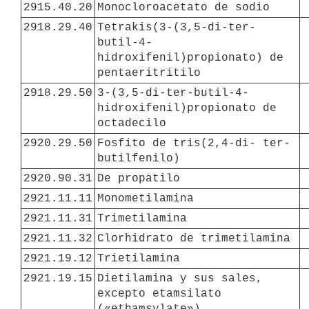
2915.40.20
Monocloroacetato de sodio
2918.29.40
Tetrakis(3-(3,5-di-ter- 
butil-4- 
hidroxifenil)propionato) de 
pentaeritritilo
2918.29.50
3-(3,5-di-ter-butil-4- 
hidroxifenil)propionato de 
octadecilo
2920.29.50
Fosfito de tris(2,4-di- ter-
butilfenilo)
2920.90.31
De propatilo
2921.11.11
Monometilamina
2921.11.31
Trimetilamina
2921.11.32
Clorhidrato de trimetilamina
2921.19.12
Trietilamina
2921.19.15
Dietilamina y sus sales, 
excepto etamsilato 
(«ethamsylate»)