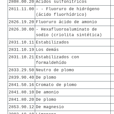
2808.00.20
Ácidos sulfonitricos
2811.11.00
- - Fluoruro de hidrógeno 
(ácido fluorhídrico)
2826.19.20
Fluoruro ácido de amonio
2826.30.00
- Hexafluoroaluminato de 
sodio (criolita sintética)
2831.10.11
Estabilizados
2831.10.19
Los demás
2831.10.21
Estabilizados con 
formaldehído
2833.29.50
Neutro de plomo
2839.90.40
De plomo
2841.50.16
Cromato de plomo
2841.80.10
De amonio
2841.80.20
De plomo
2853.90.12
De magnesio