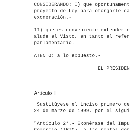
CONSIDERANDO: I) que oportunament
proyecto de Ley para otorgarle ca
exoneración.-

II) que es conveniente extender e
alude el Visto, en tanto el refer
parlamentario.-

ATENTO: a lo expuesto.-

                      EL PRESIDENTE DE LA REPUBLICA

Artículo 1
 Sustitúyese el inciso primero del artículo 2° del Decreto N° 84/999, de

24 de marzo de 1999, por el sigui
"Artículo 2°.- Exonérase del Impu
Comercio (IRIC), a las rentas der