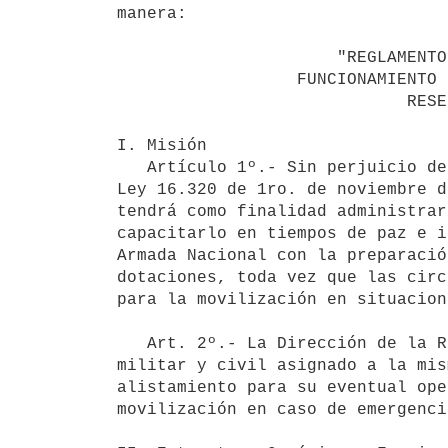
manera:

                      "REGLAMENTO DE ORGANIZACION Y

                  FUNCIONAMIENTO DE LA DIRECCION DE LA

                             RESERVA NAVAL.-

I. Misión

   Artículo 1º.- Sin perjuicio de lo establecido en el artículo 87 de la

Ley 16.320 de 1ro. de noviembre d
tendrá como finalidad administrar
capacitarlo en tiempos de paz e i
Armada Nacional con la preparació
dotaciones, toda vez que las circ
para la movilización en situacion
   Art. 2º.- La Dirección de la Reserva Naval administrará el material

militar y civil asignado a la mis
alistamiento para su eventual ope
movilización en caso de emergenci