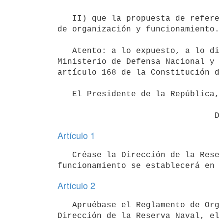
   II) que la propuesta de referencia recoge sus requerimientos básicos

de organización y funcionamiento.-
   Atento: a lo expuesto, a lo dictaminado por la Asesoría Letrada del

Ministerio de Defensa Nacional y 
artículo 168 de la Constitución d
   El Presidente de la República,

Artículo 1
   Créase la Dirección de la Reserva Naval cuya organización y

Artículo 2
   Apruébase el Reglamento de Organización y Funcionamiento de la

Dirección de la Reserva Naval, el