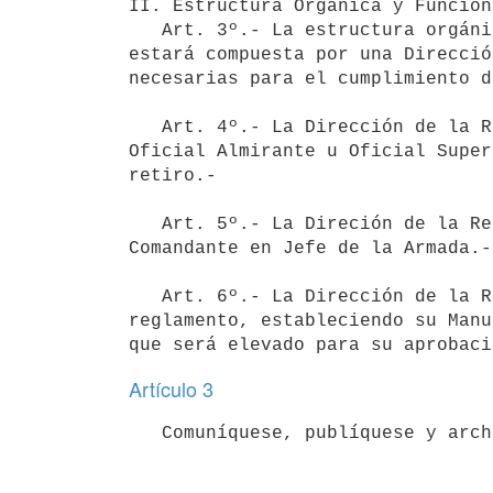
II. Estructura Orgánica y Funcion
   Art. 3º.- La estructura orgánica de la Dirección de la Reserva Naval,

estará compuesta por una Direcció
necesarias para el cumplimiento d
   Art. 4º.- La Dirección de la Reserva Naval será ejercida por un

Oficial Almirante u Oficial Super
retiro.-

   Art. 5º.- La Direción de la Reserva Naval dependerá directamente del

Comandante en Jefe de la Armada.-

   Art. 6º.- La Dirección de la Reserva Naval complementará el presente

reglamento, estableciendo su Manu
Artículo 3
   Comuníquese, publíquese y arc