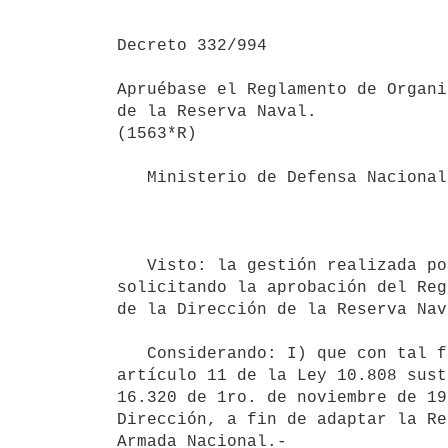
Decreto 332/994

Apruébase el Reglamento de Organi
de la Reserva Naval.

(1563*R)

   Ministerio de Defensa Nacional

                                          Montevideo, 19 d
   Visto: la gestión realizada por el Comando General de la Armada

solicitando la aprobación del Reg
de la Dirección de la Reserva Nav
   Considerando: I) que con tal fin, y en virtud de lo establecido en el

artículo 11 de la Ley 10.808 sust
16.320 de 1ro. de noviembre de 19
Dirección, a fin de adaptar la Re
Armada Nacional.-
