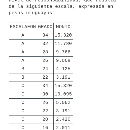
nivel de responsabilidad, que resulta 
de la siguiente escala, expresada en 
pesos uruguayos: 

ESCALAFON
GRADO
MONTO
A
34
15.320
A
32
11.780
A
28
9.766
A
26
9.068
B
24
4.125
B
22
3.191
C
34
15.320
C
30
10.095
C
26
5.062
C
22
3.191
C
20
2.420
C
16
2.011