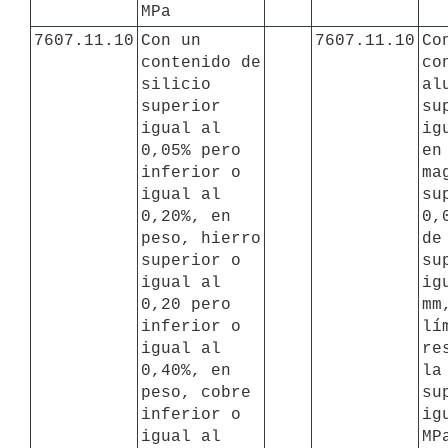
MPa
7607.11.10
Con un 
7607.11.10
Con
contenido de 
co
silicio 
al
superior  
su
igual al 
ig
0,05% pero 
en
inferior o 
ma
igual al 
su
0,20%, en 
0,
peso, hierro 
de
superior o 
su
igual al 
ig
0,20 pero 
mm
inferior o 
lí
igual al 
re
0,40%, en 
la
peso, cobre 
su
inferior o 
ig
igual al 
MP