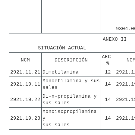
9304.0
ANEXO II
SITUACIÓN ACTUAL
AEC 
NCM
DESCRIPCIÓN
NC
%
2921.11.21
Dimetilamina
12
2921.1
Monoetilamina y sus 
2921.19.11
14
2921.1
sales
Di-n-propilamina y 

2921.19.22
14
2921.1
sus sales
Monoisopropilamina 
2921.19.23
y 

14
2921.1
sus sales