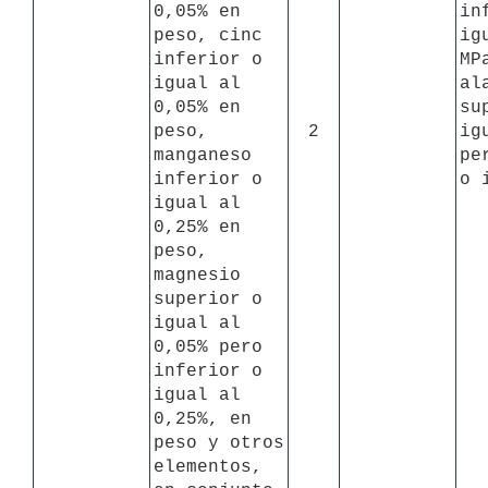
0,05% en 
in
peso, cinc 
ig
inferior o 
MPa
igual al 
al
0,05% en 
su
peso, 
2
ig
manganeso 
pe
inferior o 
o 
igual al 
0,25% en 
peso, 
magnesio 
superior o 
igual al 
0,05% pero 
inferior o 
igual al 
0,25%, en 
peso y otros 
elementos, 