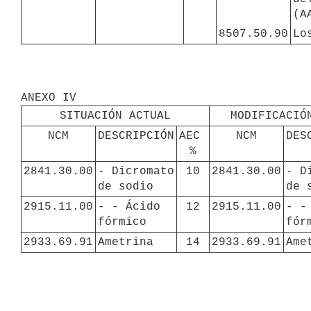
(A
8507.50.90
Lo
SITUACIÓN ACTUAL
MODIFICACIÓ
NCM
DESCRIPCIÓN
AEC 
NCM
DES
%
2841.30.00
- Dicromato 
10
2841.30.00
- D
de sodio
de 
2915.11.00
- - Ácido 
12
2915.11.00
- - 
fórmico
fór
2933.69.91
Ametrina
14
2933.69.91
Ame