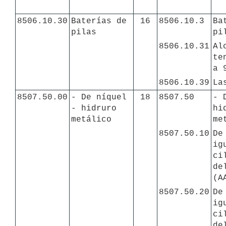
8506.10.30
Baterías de 
16
8506.10.3
Ba
pilas
pi
8506.10.31
Al
te
a 
8506.10.39
La
8507.50.00
- De níquel 
18
8507.50
- 
- hidruro 
hi
metálico
me
8507.50.10
De
ig
ci
de
(A
8507.50.20
De
ig
ci
de