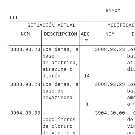
                                ANEXO 
SITUACIÓN ACTUAL
MODIFICAC
NCM
DESCRIPCIÓN
AEC 
NCM
D
%
3808.93.23
Los demás, a 
3808.93.23
Lo
base

ba
de ametrina, 
at
atrazina o 
di
diurón
14
3808.93.28
Los demás, a 
3808.93.28
Lo
base de 
ba
hexazinona
am
8
o 
3904.30.00
- 
3904.30.00
- 
Copolímeros 
de
de cloruro 
vi
de vinilo y 
ac