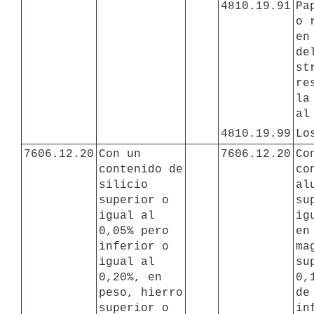
4810.19.91
Pa
o 
en
de
st
re
la
al
4810.19.99
Lo
7606.12.20
Con un 
7606.12.20
Con
contenido de 
co
silicio 
al
superior o 
su
igual al 
ig
0,05% pero 
en
inferior o 
ma
igual al 
su
0,20%, en 
0,
peso, hierro 
de
superior o 
in