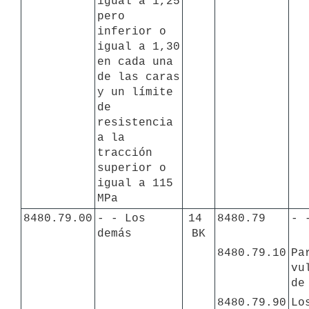
igual a 1,25 
pero 
inferior o 
igual a 1,30 
en cada una 
de las caras 
y un límite 
de 
resistencia 
a la 
tracción 
superior o 
igual a 115 
MPa
8480.79.00
- - Los 
14 
8480.79
- 
demás
BK
8480.79.10
Par
vu
de
8480.79.90
Lo