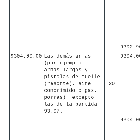
9303.9
9304.00.00
Las demás armas

9304.0
(por ejemplo:

armas largas y 
pistolas de muelle 
(resorte), aire 
20
comprimido o gas, 
porras), excepto 
las de la partida 
93.07.
9304.0