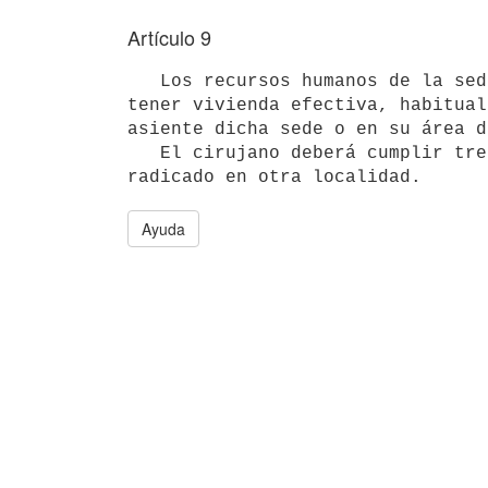
Artículo 9
   Los recursos humanos de la sede secundaria excepto el cirujano deberán

tener vivienda efectiva, habitual
asiente dicha sede o en su área d
   El cirujano deberá cumplir tres policlínicas semanales pudiendo estar

radicado en otra localidad.
Ayuda