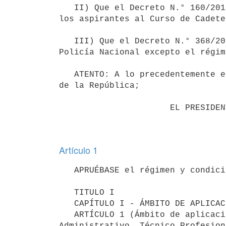
   II) Que el Decreto N.° 160/2014 de 04 de junio de 2014, aprobó el Reglamento de condiciones de ingreso para 
los aspirantes al Curso de Cadete
   III) Que el Decreto N.° 368/2015 de 29 de diciembre de 2015 reglamentó el sistema de ingresos de toda la 
Policía Nacional excepto el régim
   ATENTO: A lo precedentemente expuesto y a lo dispuesto en el artículo 168 numeral 4to. de la Constitución 
de la República;

                      EL PRESIDENTE DE LA REPÚBLICA

Artículo 1
   APRUÉBASE el régimen y condiciones de ingreso para la Policía Nacional que a continuación se describe:

   TITULO I

   CAPÍTULO I - ÁMBITO DE APLICACIÓN

   ARTÍCULO 1 (Ámbito de aplicación). Se aplicará al régimen de ingresos del Sub Escalafón Ejecutivo, 
Administrativo, Técnico Profesion