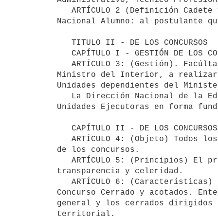
   ARTÍCULO 2 (Definición Cadete y Alumno) Cadete: postulante que aspira a egresar como Oficial de la Policía 
Nacional Alumno: al postulante qu
   TITULO II - DE LOS CONCURSOS

   CAPÍTULO I - GESTIÓN DE LOS C
   ARTÍCULO 3: (Gestión). Facúltase a la Dirección Nacional de la Educación Policial, previa autorización del 
Ministro del Interior, a realizar
Unidades dependientes del Ministe
   La Dirección Nacional de la Educación Policial, podrá encomendar la realización del concurso en las 
Unidades Ejecutoras en forma fund
   CAPÍTULO II - DE LOS CONCURSOS EN GENERAL

   ARTÍCULO 4: (Objeto) Todos los cargos vacantes serán provistos siguiendo el orden de prelación resultante 
de los concursos.

   ARTÍCULO 5: (Principios) El procedimiento de concursos se rige por los principios de igualdad, 
transparencia y celeridad.

   ARTÍCULO 6: (Características) El concurso podrá realizarse mediante la modalidad de Concurso Abierto o 
Concurso Cerrado y acotados. Ente
general y los cerrados dirigidos 
territorial.
