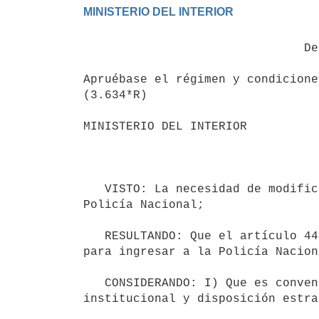
                               Decreto 240/020

Apruébase el régimen y condicione
(3.634*R)

MINISTERIO DEL INTERIOR

                                          Montevideo, 28 de
   VISTO: La necesidad de modificar la reglamentación que regula el régimen y condiciones de ingreso a la 
Policía Nacional;

   RESULTANDO: Que el artículo 44 de la Ley número 19.315 de 18 de febrero de 2015, establece los requisitos 
para ingresar a la Policía Naciona
   CONSIDERANDO: I) Que es conveniente adaptar el régimen de ingresos a la Policía Nacional a la realidad 
institucional y disposición estra