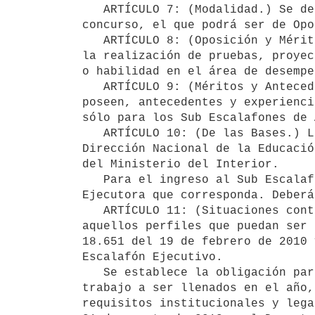
   ARTÍCULO 7: (Modalidad.) Se deberá especificar en las Bases Generales del Llamado, la modalidad de 
concurso, el que podrá ser de Opo
   ARTÍCULO 8: (Oposición y Méritos.) Los postulantes concursan con sus méritos y antecedentes y a través de 
la realización de pruebas, proyec
o habilidad en el área de desempe
   ARTÍCULO 9: (Méritos y Antecedentes). Los postulantes concursan acreditando la educación y formación que 
poseen, antecedentes y experienci
sólo para los Sub Escalafones de 
   ARTÍCULO 10: (De las Bases.) Las Bases Generales de los Concursos de Ingresos, serán elaboradas por la 
Dirección Nacional de la Educació
del Ministerio del Interior.

   Para el ingreso al Sub Escalafón Técnico Profesional, las mismas podrán ser confeccionadas por la Unidad 
Ejecutora que corresponda. Deberá
   ARTÍCULO 11: (Situaciones contempladas por Leyes especiales.) Se deberá prever la posibilidad de determinar 
aquellos perfiles que puedan ser 
18.651 del 19 de febrero de 2010 
Escalafón Ejecutivo.

   Se establece la obligación para el ingreso a todos los Sub Escalafones, de destinar el 8% de los puestos de 
trabajo a ser llenados en el año,
requisitos institucionales y lega