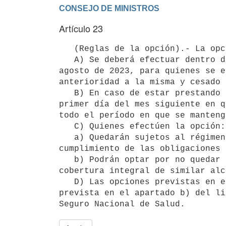
Artículo 23
   (Reglas de la opción).- La opción prevista en el artículo precedente se regirá por las siguientes reglas:

   A) Se deberá efectuar dentro del plazo de un año contado desde el inicio de la actividad, o desde el 1° de 
agosto de 2023, para quienes se e
anterioridad a la misma y cesado 
   B) En caso de estar prestando servicios, los derechos y obligaciones correspondientes se generarán desde el 
primer día del mes siguiente en q
todo el período en que se manteng
   C) Quienes efectúen la opción:

   a) Quedarán sujetos al régimen de los trabajadores no dependientes en cuanto a su afiliación, modalidad de 
cumplimiento de las obligaciones 
   b) Podrán optar por no quedar comprendidos en el Seguro Nacional de Salud, siempre que acrediten contar con 
cobertura integral de similar alc
   D) Las opciones previstas en el presente Decreto que realice el afiliado son irrevocables, salvo la 
prevista en el apartado b) del li