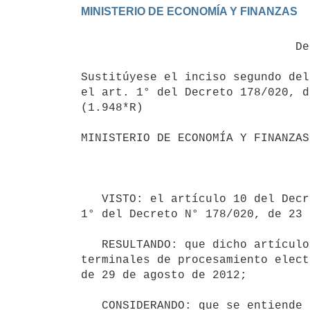
                               Decreto 155/021

Sustitúyese el inciso segundo del
el art. 1° del Decreto 178/020, d
(1.948*R)

MINISTERIO DE ECONOMÍA Y FINANZAS 
                                            Montevideo, 
   VISTO: el artículo 10 del Decreto N° 200/018, de 2 de julio de 2018, en la redacción dada por el artículo 
1° del Decreto N° 178/020, de 23 
   RESULTANDO: que dicho artículo establece la forma de determinar el crédito fiscal por el arrendamiento de 
terminales de procesamiento elect
de 29 de agosto de 2012;

   CONSIDERANDO: que se entiende conveniente extender nuevamente por 1 (un) año el cronograma definido para 