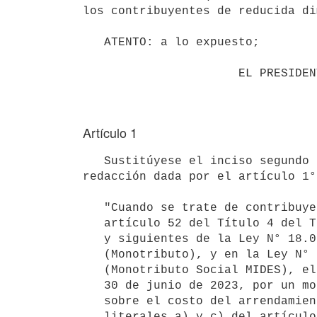
los contribuyentes de reducida di
   ATENTO: a lo expuesto;

                      EL PRESIDENTE DE LA REPÚBLICA

Artículo 1
   Sustitúyese el inciso segundo del artículo 10 del Decreto N° 200/018, de 2 de julio de 2018, en la 
redacción dada por el artículo 1°
   "Cuando se trate de contribuyentes incluidos en el literal E) del

   artículo 52 del Título 4 del Texto Ordenado 1996, en los artículos 70

   y siguientes de la Ley N° 18.083, de 27 de diciembre de 2006

   (Monotributo), y en la Ley N° 18.874, de 23 de diciembre de 2011

   (Monotributo Social MIDES), el mencionado crédito se otorgará hasta el

   30 de junio de 2023, por un monto equivalente al que surja de aplicar

   sobre el costo del arrendamiento de las terminales incluidas en los

   literales a) y c) del artículo 2° del presente Decreto los siguientes
