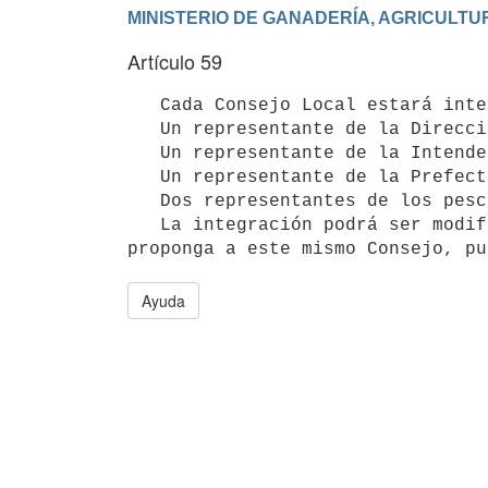
Artículo 59
   Cada Consejo Local estará integrado por:

   Un representante de la Dirección Nacional de Recursos Acuáticos, quien lo presidirá.

   Un representante de la Intendencia y de la Alcaldía respectiva.

   Un representante de la Prefectura Nacional Naval correspondiente.

   Dos representantes de los pescadores locales.

   La integración podrá ser modificada de acuerdo a lo que la Dirección Nacional de Recursos Acuáticos 
Ayuda