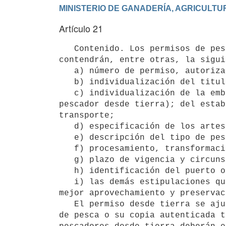
Artículo 21
   Contenido. Los permisos de pesca, autorizaciones y concesiones en lo que les sea aplicable respectivamente 
contendrán, entre otras, la sigui
   a) número de permiso, autorización o concesión;

   b) individualización del titular (persona física o jurídica, documento de identidad o RUT y domicilio);

   c) individualización de la embarcación para la cual se otorga el permiso de pesca (excepto para el caso del 
pescador desde tierra); del estab
transporte;

   d) especificación de los artes y equipos de pesca si correspondiera;

   e) descripción del tipo de pesca, especies autorizadas y zona de pesca;

   f) procesamiento, transformación o tratamiento a bordo a que someterá la captura retenida;

   g) plazo de vigencia y circunstancias en que podrá ser revocado o suspendido;

   h) identificación del puerto o puertos base desde el o los cuales realizará las operaciones;

   i) las demás estipulaciones que la Dirección Nacional de Recursos Acuáticos considere conveniente para el 
mejor aprovechamiento y preservac
   El permiso desde tierra se ajustará a los extremos precedentes, en todo cuanto fuere aplicable. El permiso 
de pesca o su copia autenticada t