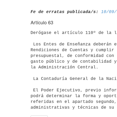
Fe de erratas publicada/s:
10/09/
Artículo 63
Derógase el artículo 110º de la l
 Los Entes de Enseñanza deberán elaborar sus proyectos de Presupuestos y

Rendiciones de Cuentas y cumplir 
presupuestal, de conformidad con 
gasto público y de contabilidad y
la Administración Central.

 La Contaduría General de la Nación dictará las normas pertinentes.

 El Poder Ejecutivo, previo informe de la Contaduría General de la Nación,

podrá determinar la forma y oport
referidas en el apartado segundo,