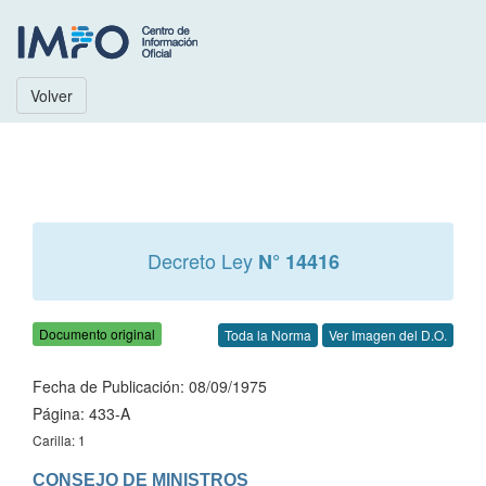
Volver
Decreto Ley
N° 14416
Documento original
Toda la Norma
Ver Imagen del D.O.
Fecha de Publicación: 08/09/1975
Página: 433-A
Carilla: 1
CONSEJO DE MINISTROS