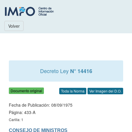
Volver
Decreto Ley
N° 14416
Documento original
Toda la Norma
Ver Imagen del D.O.
Fecha de Publicación: 08/09/1975
Página: 433-A
Carilla: 1
CONSEJO DE MINISTROS