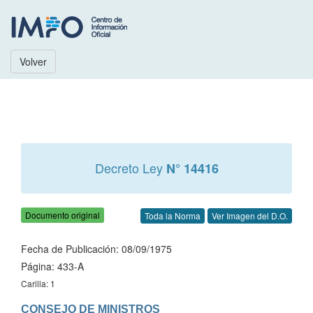
Volver
Decreto Ley
N° 14416
Documento original
Toda la Norma
Ver Imagen del D.O.
Fecha de Publicación: 08/09/1975
Página: 433-A
Carilla: 1
CONSEJO DE MINISTROS