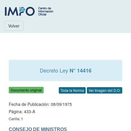
Volver
Decreto Ley
N° 14416
Documento original
Toda la Norma
Ver Imagen del D.O.
Fecha de Publicación: 08/09/1975
Página: 433-A
Carilla: 1
CONSEJO DE MINISTROS