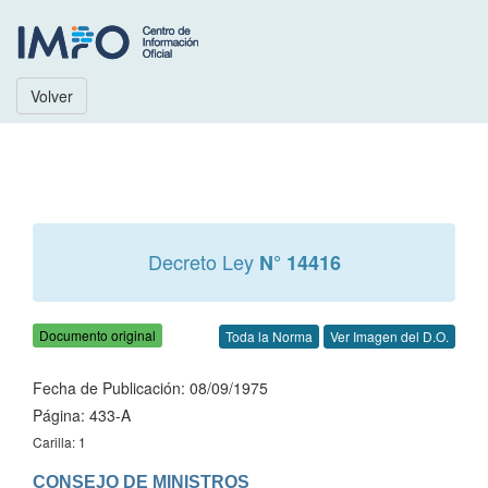
Volver
Decreto Ley
N° 14416
Documento original
Toda la Norma
Ver Imagen del D.O.
Fecha de Publicación: 08/09/1975
Página: 433-A
Carilla: 1
CONSEJO DE MINISTROS