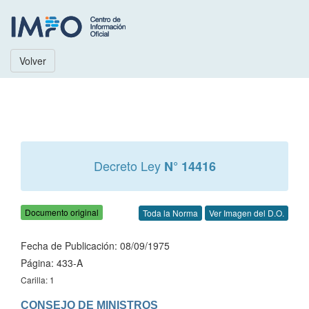
Volver
Decreto Ley
N° 14416
Documento original
Toda la Norma
Ver Imagen del D.O.
Fecha de Publicación: 08/09/1975
Página: 433-A
Carilla: 1
CONSEJO DE MINISTROS