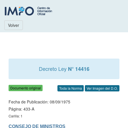
Volver
Decreto Ley
N° 14416
Documento original
Toda la Norma
Ver Imagen del D.O.
Fecha de Publicación: 08/09/1975
Página: 433-A
Carilla: 1
CONSEJO DE MINISTROS