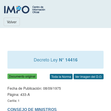
Volver
Decreto Ley
N° 14416
Documento original
Toda la Norma
Ver Imagen del D.O.
Fecha de Publicación: 08/09/1975
Página: 433-A
Carilla: 1
CONSEJO DE MINISTROS