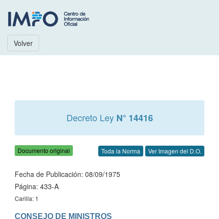
Volver
Decreto Ley
N° 14416
Documento original
Toda la Norma
Ver Imagen del D.O.
Fecha de Publicación: 08/09/1975
Página: 433-A
Carilla: 1
CONSEJO DE MINISTROS