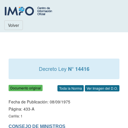
Volver
Decreto Ley
N° 14416
Documento original
Toda la Norma
Ver Imagen del D.O.
Fecha de Publicación: 08/09/1975
Página: 433-A
Carilla: 1
CONSEJO DE MINISTROS