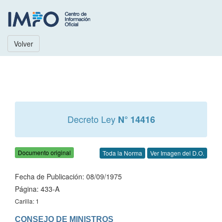
Volver
Decreto Ley
N° 14416
Documento original
Toda la Norma
Ver Imagen del D.O.
Fecha de Publicación: 08/09/1975
Página: 433-A
Carilla: 1
CONSEJO DE MINISTROS