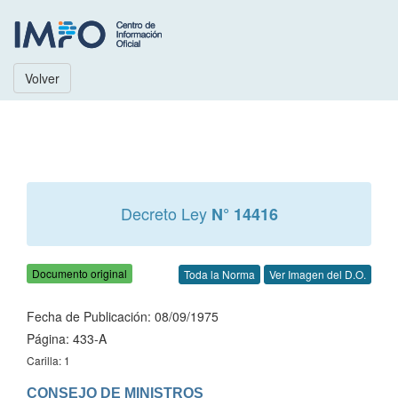
Volver
Decreto Ley
N° 14416
Documento original
Toda la Norma
Ver Imagen del D.O.
Fecha de Publicación: 08/09/1975
Página: 433-A
Carilla: 1
CONSEJO DE MINISTROS