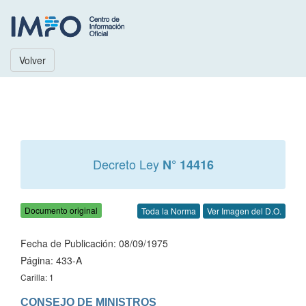
Volver
Decreto Ley
N° 14416
Documento original
Toda la Norma
Ver Imagen del D.O.
Fecha de Publicación: 08/09/1975
Página: 433-A
Carilla: 1
CONSEJO DE MINISTROS