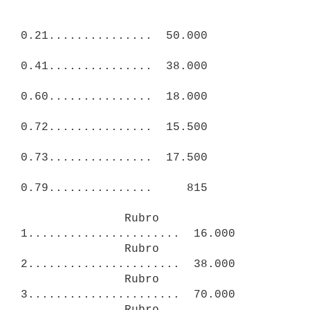
0.21...............  50.000

0.41...............  38.000

0.60...............  18.000

0.72...............  15.500

0.73...............  17.500

0.79...............     815

               Rubro 
1......................  16.000

               Rubro 
2......................  38.000

               Rubro 
3......................  70.000

               Rubro 