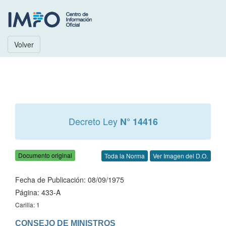
Volver
Decreto Ley
N° 14416
Documento original
Toda la Norma
Ver Imagen del D.O.
Fecha de Publicación: 08/09/1975
Página: 433-A
Carilla: 1
CONSEJO DE MINISTROS