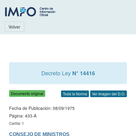
Volver
Decreto Ley
N° 14416
Documento original
Toda la Norma
Ver Imagen del D.O.
Fecha de Publicación: 08/09/1975
Página: 433-A
Carilla: 1
CONSEJO DE MINISTROS