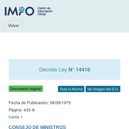
Volver
Decreto Ley
N° 14416
Documento original
Toda la Norma
Ver Imagen del D.O.
Fecha de Publicación: 08/09/1975
Página: 433-A
Carilla: 1
CONSEJO DE MINISTROS