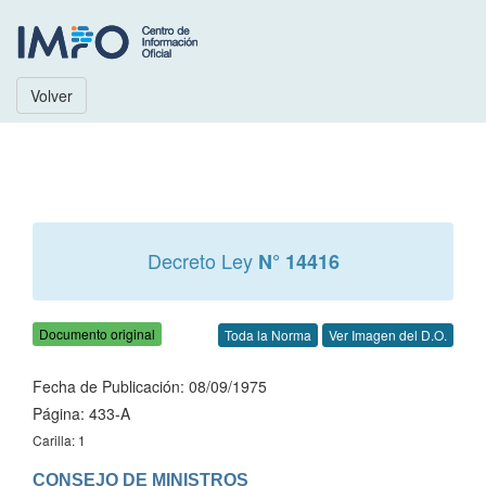
Volver
Decreto Ley
N° 14416
Documento original
Toda la Norma
Ver Imagen del D.O.
Fecha de Publicación: 08/09/1975
Página: 433-A
Carilla: 1
CONSEJO DE MINISTROS