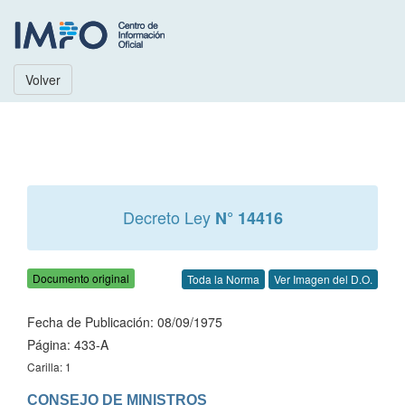
Volver
Decreto Ley
N° 14416
Documento original
Toda la Norma
Ver Imagen del D.O.
Fecha de Publicación: 08/09/1975
Página: 433-A
Carilla: 1
CONSEJO DE MINISTROS