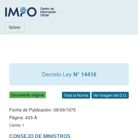
Volver
Decreto Ley
N° 14416
Documento original
Toda la Norma
Ver Imagen del D.O.
Fecha de Publicación: 08/09/1975
Página: 433-A
Carilla: 1
CONSEJO DE MINISTROS