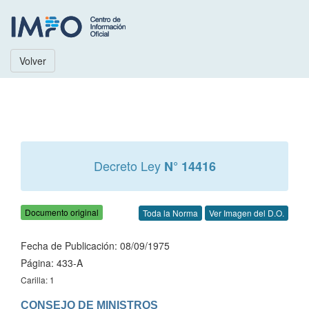
Volver
Decreto Ley
N° 14416
Documento original
Toda la Norma
Ver Imagen del D.O.
Fecha de Publicación: 08/09/1975
Página: 433-A
Carilla: 1
CONSEJO DE MINISTROS