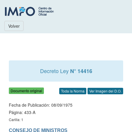
Volver
Decreto Ley
N° 14416
Documento original
Toda la Norma
Ver Imagen del D.O.
Fecha de Publicación: 08/09/1975
Página: 433-A
Carilla: 1
CONSEJO DE MINISTROS