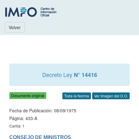
Volver
Decreto Ley
N° 14416
Documento original
Toda la Norma
Ver Imagen del D.O.
Fecha de Publicación: 08/09/1975
Página: 433-A
Carilla: 1
CONSEJO DE MINISTROS