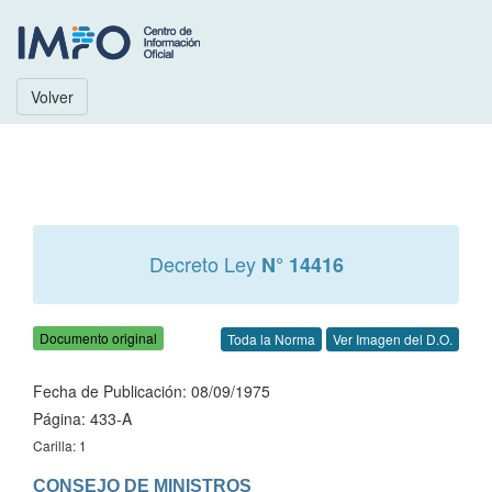
Volver
Decreto Ley
N° 14416
Documento original
Toda la Norma
Ver Imagen del D.O.
Fecha de Publicación: 08/09/1975
Página: 433-A
Carilla: 1
CONSEJO DE MINISTROS