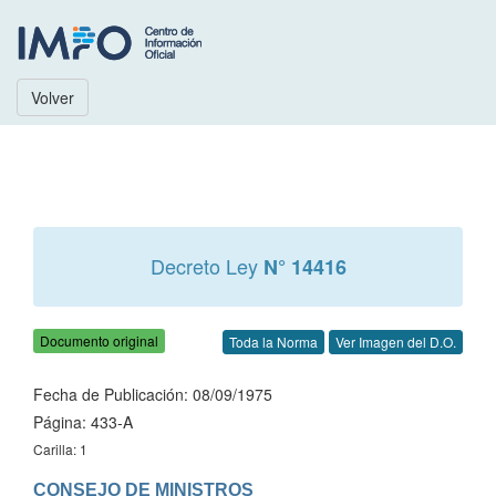
Volver
Decreto Ley
N° 14416
Documento original
Toda la Norma
Ver Imagen del D.O.
Fecha de Publicación: 08/09/1975
Página: 433-A
Carilla: 1
CONSEJO DE MINISTROS