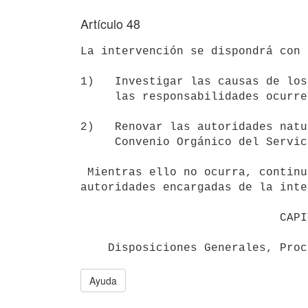
Artículo 48
La intervención se dispondrá con 
1)   Investigar las causas de los
     las responsabilidades ocurrentes.

2)   Renovar las autoridades natu
     Convenio Orgánico del Servicio.

 Mientras ello no ocurra, continuarán al frente del Organismo las

autoridades encargadas de la inte
                             CAPITULO XI

Ayuda