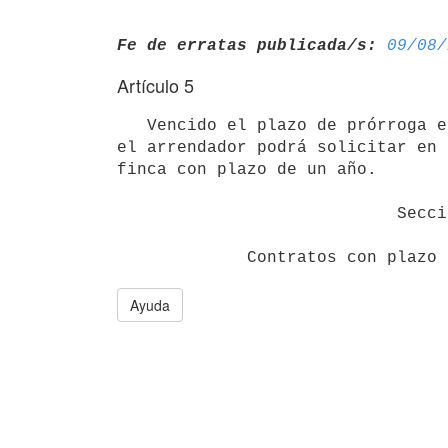
Fe de erratas publicada/s:
09/08/
Artículo 5
   Vencido el plazo de prórroga establecido en el artículo anterior,

el arrendador podrá solicitar en 
finca con plazo de un año. 

                            Sección 2 

Ayuda