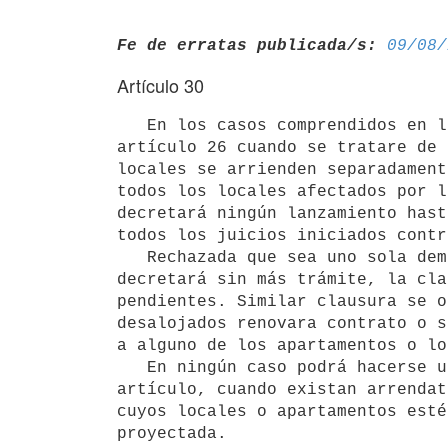
Fe de erratas publicada/s:
09/08/
Artículo 30
   En los casos comprendidos en los apartados 2.o, 3.o, 4.o y 5.o del

artículo 26 cuando se tratare de 
locales se arrienden separadament
todos los locales afectados por l
decretará ningún lanzamiento hast
todos los juicios iniciados contr
   Rechazada que sea uno sola demanda, a petición de parte o de oficio se

decretará sin más trámite, la cla
pendientes. Similar clausura se o
desalojados renovara contrato o s
a alguno de los apartamentos o lo
   En ningún caso podrá hacerse uso de la causal a que se refiere este

artículo, cuando existan arrendat
cuyos locales o apartamentos esté
proyectada.
